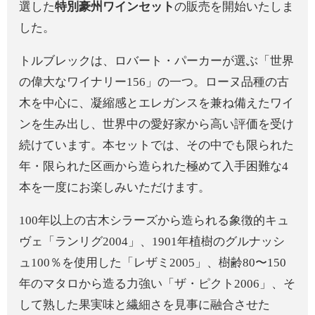
選した
特別豪州ワインセット
の販売を開始いたしま
した。
トルブレックは、ロバート・パーカーが選ぶ「世界
の偉大なワイナリー156」の一つ。ローヌ品種の古
木を中心に、凝縮感とエレガンスを兼ね備えたワイ
ンを生み出し、世界中の愛好家から高い評価を受け
続けています。本セットでは、その中でも限られた
年・限られた区画から造られた極めて入手困難な4
本を一度にお楽しみいただけます。
100年以上の古木シラーズから造られる象徴的キュ
ヴェ「ランリグ2004」、1901年植樹のグルナッシ
ュ100％を使用した「レザミ2005」、樹齢80〜150
年のマタロから造る力強い「ザ・ピクト2006」、そ
して熟した果実味と繊細さを見事に融合させた