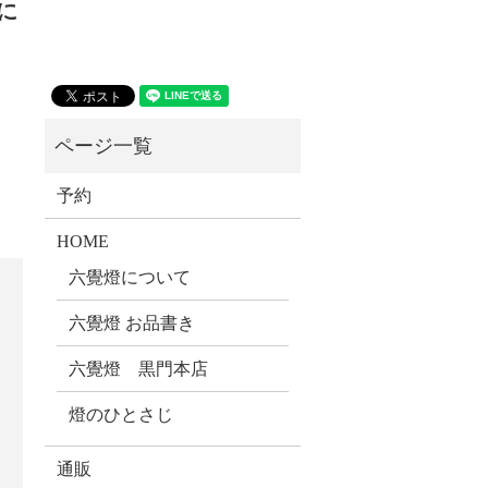
に
予約
HOME
六覺燈について
六覺燈 お品書き
六覺燈 黒門本店
燈のひとさじ
通販