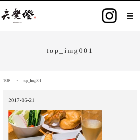
メ
top_img001
TOP
top_img001
2017-06-21