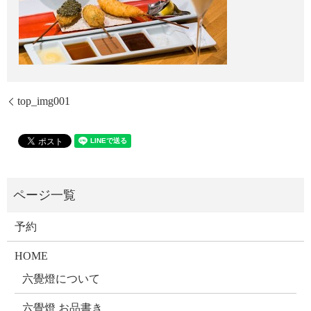
top_img001
予約
HOME
六覺燈について
六覺燈 お品書き