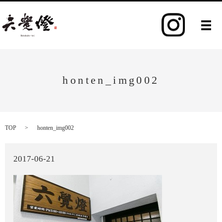
メ
honten_img002
TOP
honten_img002
2017-06-21