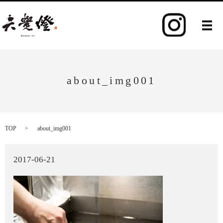
メ
about_img001
TOP
about_img001
2017-06-21