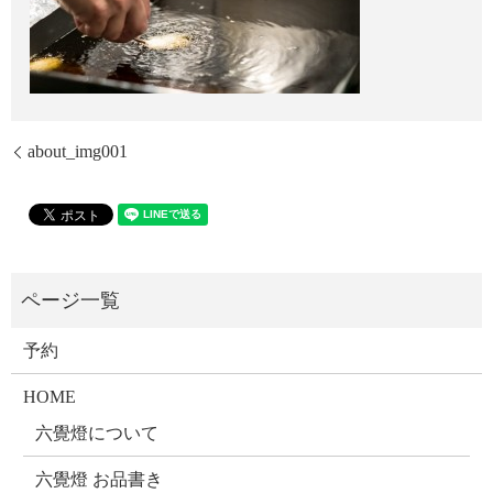
about_img001
予約
HOME
六覺燈について
六覺燈 お品書き