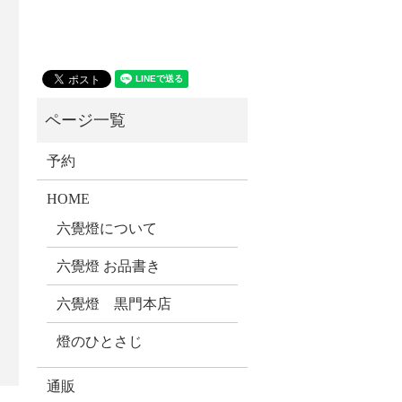
予約
HOME
六覺燈について
六覺燈 お品書き
六覺燈 黒門本店
燈のひとさじ
通販