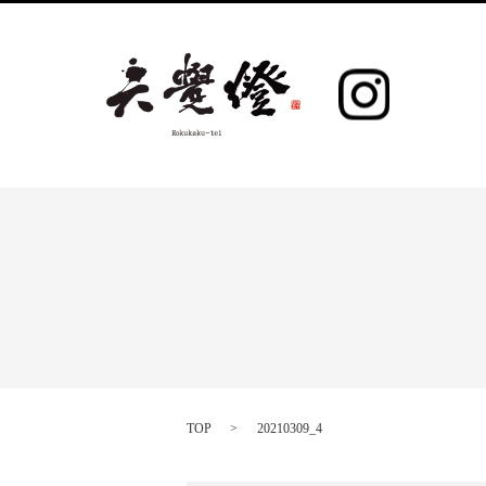
TOP
20210309_4