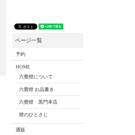
予約
HOME
六覺燈について
六覺燈 お品書き
六覺燈 黒門本店
燈のひとさじ
通販