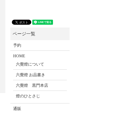
予約
HOME
六覺燈について
六覺燈 お品書き
六覺燈 黒門本店
燈のひとさじ
通販