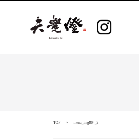
TOP
menu_img004_2