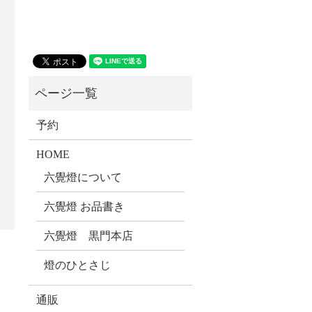
予約
HOME
六覺燈について
六覺燈 お品書き
六覺燈 黒門本店
燈のひとさじ
通販